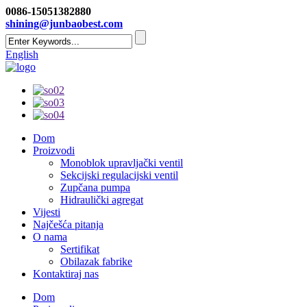
0086-15051382880
shining@junbaobest.com
English
Dom
Proizvodi
Monoblok upravljački ventil
Sekcijski regulacijski ventil
Zupčana pumpa
Hidraulički agregat
Vijesti
Najčešća pitanja
O nama
Sertifikat
Obilazak fabrike
Kontaktiraj nas
Dom