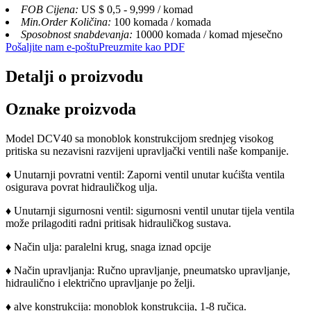
FOB Cijena:
US $ 0,5 - 9,999 / komad
Min.Order Količina:
100 komada / komada
Sposobnost snabdevanja:
10000 komada / komad mjesečno
Pošaljite nam e-poštu
Preuzmite kao PDF
Detalji o proizvodu
Oznake proizvoda
Model DCV40 sa monoblok konstrukcijom srednjeg visokog
pritiska su nezavisni razvijeni upravljački ventili naše kompanije.
♦ Unutarnji povratni ventil: Zaporni ventil unutar kućišta ventila
osigurava povrat hidrauličkog ulja.
♦ Unutarnji sigurnosni ventil: sigurnosni ventil unutar tijela ventila
može prilagoditi radni pritisak hidrauličkog sustava.
♦ Način ulja: paralelni krug, snaga iznad opcije
♦ Način upravljanja: Ručno upravljanje, pneumatsko upravljanje,
hidraulično i električno upravljanje po želji.
♦ alve konstrukcija: monoblok konstrukcija, 1-8 ručica.