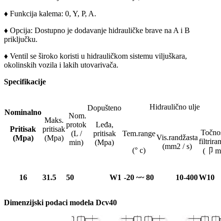
♦ Funkcija kalema: 0, Y, P, A.
♦ Opcija: Dostupno je dodavanje hidrauličke brave na A i B
priključku.
♦ Ventil se široko koristi u hidrauličkom sistemu viljuškara,
okolinskih vozila i lakih utovarivača.
Specifikacije
Hidraulično ulje
Dopušteno
Nominalno
Nom.
Maks.
protok
Leđa,
Pritisak
pritisak
Točno
(L /
pritisak
Tem.range
Vis.randžasta
(Mpa)
(Mpa)
filtrira
min)
(Mpa)
(mm2 / s)
(° c)
(卩 m
16
31.5
50
W1
-20 ~~ 80
10-400
W10
Dimenzijski podaci modela Dcv40