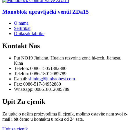
Monoblok upravljački ventil ZDa15
O nama
Sertifikat
Obilazak fabrike
Kontakt
Nas
Put NO19 Jinjiang, Huaian razvojna zona hi-tech, Jiangsu,
Kina
Telefon: 0086-15051382880
Telefon: 0086-18012085789
E-mail:
shining@junbaobest.com
Fax: 0086-517-84952880
Whatsapp: 008618012085789
Upit
Za cjenik
Za upite o našim proizvodima ili cjenik, molimo ostavite nam svoj e-
mail i bit ćemo u kontaktu u roku od 24 sata.
Upit za cjenik