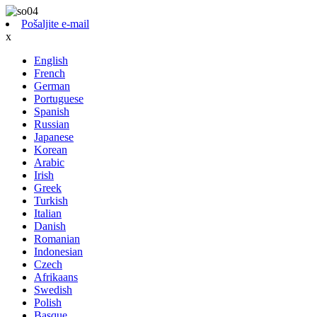
Pošaljite e-mail
x
English
French
German
Portuguese
Spanish
Russian
Japanese
Korean
Arabic
Irish
Greek
Turkish
Italian
Danish
Romanian
Indonesian
Czech
Afrikaans
Swedish
Polish
Basque