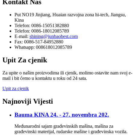
Kontakt
Nas
Put NO19 Jinjiang, Huaian razvojna zona hi-tech, Jiangsu,
Kina
Telefon: 0086-15051382880
Telefon: 0086-18012085789
E-mail:
shining@junbaobest.com
Fax: 0086-517-84952880
Whatsapp: 008618012085789
Upit
Za cjenik
Za upite o našim proizvodima ili cjenik, molimo ostavite nam svoj e-
mail i bit ćemo u kontaktu u roku od 24 sata.
Upit za cjenik
Najnoviji
Vijesti
Bauma KINA 24. - 27. novembra 202.
Međunarodni sajam građevinskih mašina, mašina za
građevinski materijal, rudarske mašine i građevinska vozila.