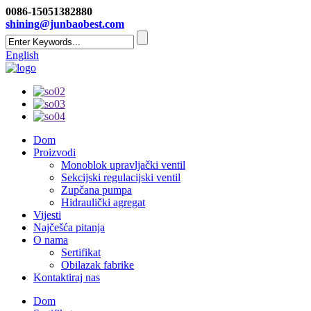
0086-15051382880
shining@junbaobest.com
English
Dom
Proizvodi
Monoblok upravljački ventil
Sekcijski regulacijski ventil
Zupčana pumpa
Hidraulički agregat
Vijesti
Najčešća pitanja
O nama
Sertifikat
Obilazak fabrike
Kontaktiraj nas
Dom