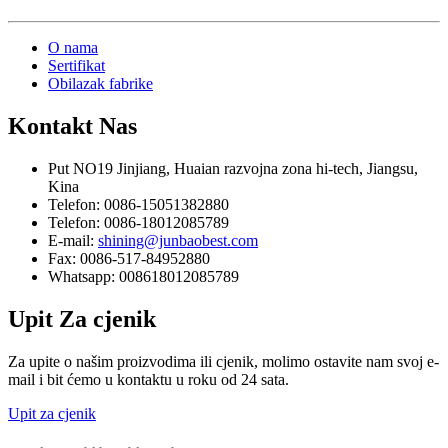
O nama
Sertifikat
Obilazak fabrike
Kontakt
Nas
Put NO19 Jinjiang, Huaian razvojna zona hi-tech, Jiangsu,
Kina
Telefon: 0086-15051382880
Telefon: 0086-18012085789
E-mail:
shining@junbaobest.com
Fax: 0086-517-84952880
Whatsapp: 008618012085789
Upit
Za cjenik
Za upite o našim proizvodima ili cjenik, molimo ostavite nam svoj e-
mail i bit ćemo u kontaktu u roku od 24 sata.
Upit za cjenik