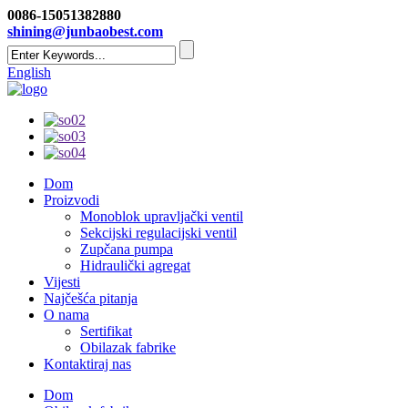
0086-15051382880
shining@junbaobest.com
English
Dom
Proizvodi
Monoblok upravljački ventil
Sekcijski regulacijski ventil
Zupčana pumpa
Hidraulički agregat
Vijesti
Najčešća pitanja
O nama
Sertifikat
Obilazak fabrike
Kontaktiraj nas
Dom